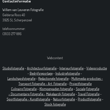
Contactinformatie
Willem van Leuveren Fotografie
Gelderse Roos 40
3925 SL Scherpenzeel
telefoonnummer:
(31)33 277 1816
Webcontent
Studiofotografie
-
Architectuurfotografie
-
Interieurfotografie
-
Videoproductie
-
Bedrijfsreportage
-
Industrie
fotografie
-
Landschapsfotografie
-
Redactionele fotografie
-
Multimedia producties -
T
ransport Fotografie -
Art
Fotografie
-
Projectfotografie
Culinaire Fotografie
-
Klompenpaden fotografie
-
Sociale
Fotografie
-
Documentaire
Fotografie
-
Makelaardij Fotografie
-
Travel Fotografie
-
Sportfotografie -
Kunstfotografie
-
Natuurfotografie
-
Productfotografie
-
Stock fotografie