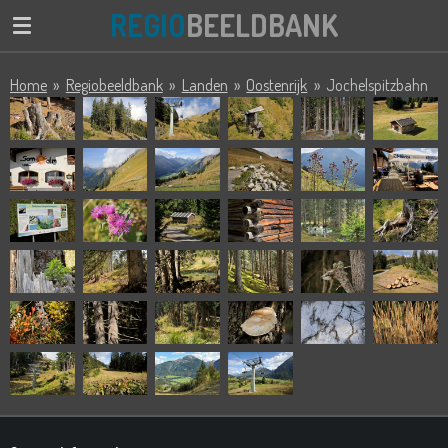
REGIO
BEELDBANK
Ga
direct
naar
Home
»
Regiobeeldbank
»
Landen
»
Oostenrijk
»
Jochelspitzbahn
de
hoofdinhoud