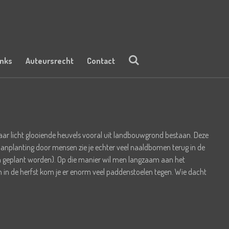
inks
Auteursrecht
Contact
waar licht glooiende heuvels vooral uit landbouwgrond bestaan. Deze
 aanplanting door mensen zie je echter veel naaldbomen terug in de
n geplant worden). Op die manier wil men langzaam aan het
en in de herfst kom je er enorm veel paddenstoelen tegen. Wie dacht