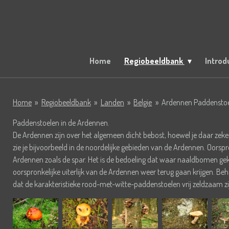
Ga
direct
naar
de
hoofdinhoud
Home
Regiobeeldbank
Introd
Home
»
Regiobeeldbank
»
Landen
»
Belgie
»
Ardennen Paddensto
Paddenstoelen in de Ardennen.
De Ardennen zijn over het algemeen dicht bebost, hoewel je daar zeker
zie je bijvoorbeeld in de noordelijke gebieden van de Ardennen. Oors
Ardennen zoals de spar. Het is de bedoeling dat waar naaldbomen g
oorspronkelijke uiterlijk van de Ardennen weer terug gaan krijgen. Be
dat de karakteristieke rood-met-witte-paddenstoelen vrij zeldzaam z