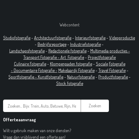
Webcontent
Studiofotografie
-
Architectuurfotografie
-
Interieurfotografie
-
Videoproductie
-
Bedrijfsreportage
-
Industrie
fotografie
-
Landschapsfotografie
-
Redactionele fotografie
-
Multimedia producties -
T
ransport Fotografie -
Art
Fotografie
-
Projectfotografie
Culinaire Fotografie
-
Klompenpaden fotografie
-
Sociale
Fotografie
-
Documentaire
Fotografie
-
Makelaardij Fotografie
-
Travel Fotografie
-
Sportfotografie -
Kunstfotografie
-
Natuurfotografie
-
Productfotografie
-
Stock fotografie
Zoeken
Offerteaanvraag
Wilt u gebruik maken van onze diensten?
Vraag dan vrijblijvend een offerte aan!