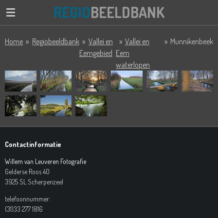
REGIO
BEELDBANK
Ga
direct
naar
Home
»
Regiobeeldbank
»
Vallei en
»
Vallei en
»
Munnikenbeek
de
Eemgebied
Eem
hoofdinhoud
waterlopen
Contactinformatie
Willem van Leuveren Fotografie
Gelderse Roos 40
3925 SL Scherpenzeel
telefoonnummer:
(31)33 277 1816