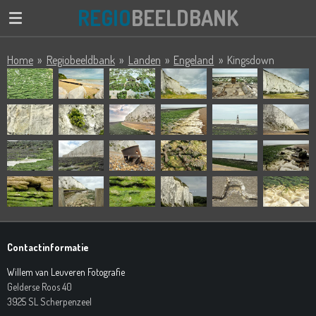
REGIO
BEELDBANK
Ga
direct
naar
Home
»
Regiobeeldbank
»
Landen
»
Engeland
»
Kingsdown
de
hoofdinhoud
Contactinformatie
Willem van Leuveren Fotografie
Gelderse Roos 40
3925 SL Scherpenzeel