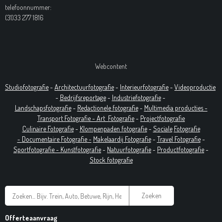
telefoonnummer:
(31)33 277 1816
Webcontent
Studiofotografie
-
Architectuurfotografie
-
Interieurfotografie
-
Videoproductie
-
Bedrijfsreportage
-
Industrie
fotografie
-
Landschapsfotografie
-
Redactionele fotografie
-
Multimedia producties -
T
ransport Fotografie -
Art
Fotografie
-
Projectfotografie
Culinaire Fotografie
-
Klompenpaden fotografie
-
Sociale
Fotografie
-
Documentaire
Fotografie
-
Makelaardij Fotografie
-
Travel Fotografie
-
Sportfotografie -
Kunstfotografie
-
Natuurfotografie
-
Productfotografie
-
Stock fotografie
Zoeken
Offerteaanvraag