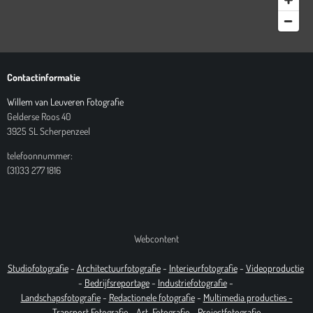
Contactinformatie
Willem van Leuveren Fotografie
Gelderse Roos 40
3925 SL Scherpenzeel
telefoonnummer:
(31)33 277 1816
Webcontent
Studiofotografie
-
Architectuurfotografie
-
Interieurfotografie
-
Videoproductie
-
Bedrijfsreportage
-
Industrie
fotografie
-
Landschapsfotografie
-
Redactionele fotografie
-
Multimedia producties -
T
ransport Fotografie -
Art
Fotografie
-
Projectfotografie