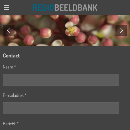
REGIO
BEELDBANK
Ga
direct
naar
de
hoofdinhoud
Contact
Naam *
E-mailadres *
Bericht *