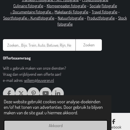
Culinaire Fotografie
-
Klompenpaden fotografie
-
Sociale
Fotografie
-
Documentaire
Fotografie
-
Makelaardij Fotografie
-
Travel Fotografie
-
Sportfotografie -
Kunstfotografie
-
Natuurfotografie
-
Productfotografie
-
Stock
fotografie
Zoeken
Offerteaanvraag
Wilt u gebruik maken van onze diensten?
Vraag dan vrijblijvend een offerte aan!
e-mail adres:
willem@leuveren.nl
F
X
P
Y
L
A
I
O
I
Deze website gebruikt cookies voor analyse-doeleinden
© 2017 Regiobeeldbank.nl
C
N
U
N
en/of het tonen van advertenties. Door gebruik te blijven
E
T
T
K
maken van de site gaat u hiermee akkoord.
B
E
U
E
O
R
B
D
Akkoord
E-mailadres
Telefoonnummer
Kaart
Facebook
O
E
E
I