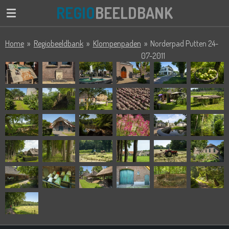
REGIO
BEELDBANK
Ga
direct
naar
Home
»
Regiobeeldbank
»
Klompenpaden
»
Norderpad Putten 24-
de
07-2011
hoofdinhoud