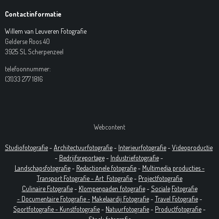
Contactinformatie
Willem van Leuveren Fotografie
Gelderse Roos 40
3925 SL Scherpenzeel
telefoonnummer:
(31)33 277 1816
Webcontent
Studiofotografie
-
Architectuurfotografie
-
Interieurfotografie
-
Videoproductie
-
Bedrijfsreportage
-
Industrie
fotografie
-
Landschapsfotografie
-
Redactionele fotografie
-
Multimedia producties -
T
ransport Fotografie -
Art
Fotografie
-
Projectfotografie
Culinaire Fotografie
-
Klompenpaden fotografie
-
Sociale
Fotografie
-
Documentaire
Fotografie
-
Makelaardij Fotografie
-
Travel Fotografie
-
Sportfotografie -
Kunstfotografie
-
Natuurfotografie
-
Productfotografie
-