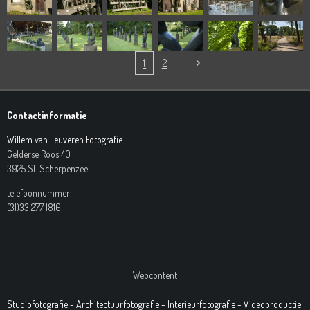
1
2
Contactinformatie
Willem van Leuveren Fotografie
Gelderse Roos 40
3925 SL Scherpenzeel
telefoonnummer:
(31)33 277 1816
Webcontent
Studiofotografie
-
Architectuurfotografie
-
Interieurfotografie
-
Videoproductie