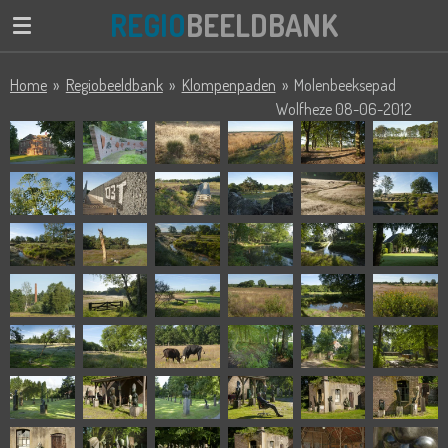
REGIO
BEELDBANK
Ga
direct
naar
Home
»
Regiobeeldbank
»
Klompenpaden
»
Molenbeeksepad
de
Wolfheze 08-06-2012
hoofdinhoud