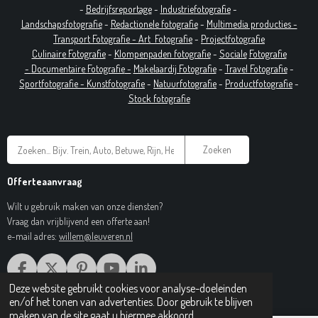
-
Bedrijfsreportage
-
Industrie
fotografie
-
Landschapsfotografie
-
Redactionele fotografie
-
Multimedia producties -
T
ransport Fotografie -
Art
Fotografie
-
Projectfotografie
Culinaire Fotografie
-
Klompenpaden fotografie
-
Sociale
Fotografie
-
Documentaire
Fotografie
-
Makelaardij Fotografie
-
Travel Fotografie
-
Sportfotografie -
Kunstfotografie
-
Natuurfotografie
-
Productfotografie
-
Stock fotografie
Zoeken
Offerteaanvraag
Wilt u gebruik maken van onze diensten?
Vraag dan vrijblijvend een offerte aan!
e-mail adres:
willem@leuveren.nl
F
X
P
Y
L
A
I
O
I
Deze website gebruikt cookies voor analyse-doeleinden
© 2017 Regiobeeldbank.nl
C
N
U
N
en/of het tonen van advertenties. Door gebruik te blijven
E
T
T
K
maken van de site gaat u hiermee akkoord.