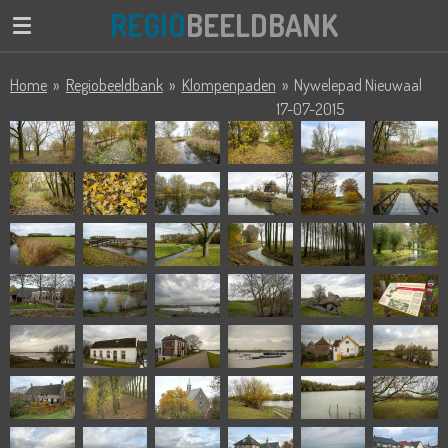
REGIO
BEELDBANK
Ga
direct
naar
Home
»
Regiobeeldbank
»
Klompenpaden
»
Nywelepad Nieuwaal
de
17-07-2015
hoofdinhoud