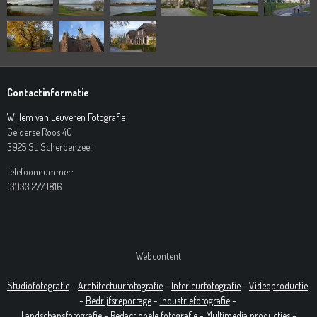
Contactinformatie
Willem van Leuveren Fotografie
Gelderse Roos 40
3925 SL Scherpenzeel
telefoonnummer:
(31)33 277 1816
Webcontent
Studiofotografie
-
Architectuurfotografie
-
Interieurfotografie
-
Videoproductie
-
Bedrijfsreportage
-
Industrie
fotografie
-
Landschapsfotografie
-
Redactionele fotografie
-
Multimedia producties -