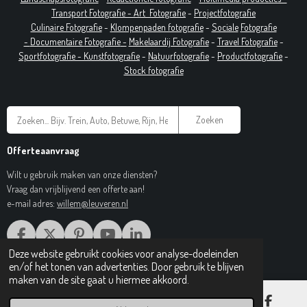
T
ransport Fotografie -
Art
Fotografie
-
Projectfotografie
Culinaire Fotografie
-
Klompenpaden fotografie
-
Sociale
Fotografie
-
Documentaire
Fotografie
-
Makelaardij Fotografie
-
Travel Fotografie
-
Sportfotografie -
Kunstfotografie
-
Natuurfotografie
-
Productfotografie
-
Stock fotografie
Zoeken
Offerteaanvraag
Wilt u gebruik maken van onze diensten?
Vraag dan vrijblijvend een offerte aan!
e-mail adres:
willem@leuveren.nl
F
X
P
Y
L
A
I
O
I
Deze website gebruikt cookies voor analyse-doeleinden
© 2017 Regiobeeldbank.nl
C
N
U
N
en/of het tonen van advertenties. Door gebruik te blijven
E
T
T
K
maken van de site gaat u hiermee akkoord.
B
E
U
E
O
R
B
D