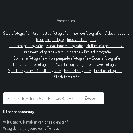
Webcontent
Studiofotografie
-
Architectuurfotografie
-
Interieurfotografie
-
Videoproductie
-
Bedrijfsreportage
-
Industrie
fotografie
-
Landschapsfotografie
-
Redactionele fotografie
-
Multimedia producties -
T
ransport Fotografie -
Art
Fotografie
-
Projectfotografie
Culinaire Fotografie
-
Klompenpaden fotografie
-
Sociale
Fotografie
-
Documentaire
Fotografie
-
Makelaardij Fotografie
-
Travel Fotografie
-
Sportfotografie -
Kunstfotografie
-
Natuurfotografie
-
Productfotografie
-
Stock fotografie
Zoeken
Offerteaanvraag
Wilt u gebruik maken van onze diensten?
Vraag dan vrijblijvend een offerte aan!