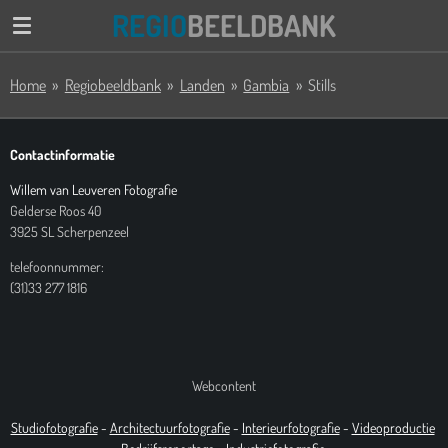
REGIO
BEELDBANK
Ga
direct
naar
Home
»
Regiobeeldbank
»
Landen
»
Gambia
»
Stills
de
hoofdinhoud
Contactinformatie
Willem van Leuveren Fotografie
Gelderse Roos 40
3925 SL Scherpenzeel
telefoonnummer:
(31)33 277 1816
Webcontent
Studiofotografie
-
Architectuurfotografie
-
Interieurfotografie
-
Videoproductie