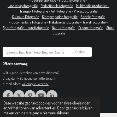
-
Bedrijfsreportage
-
Industrie
fotografie
-
Landschapsfotografie
-
Redactionele fotografie
-
Multimedia producties -
T
ransport Fotografie -
Art
Fotografie
-
Projectfotografie
Culinaire Fotografie
-
Klompenpaden fotografie
-
Sociale
Fotografie
-
Documentaire
Fotografie
-
Makelaardij Fotografie
-
Travel Fotografie
-
Sportfotografie -
Kunstfotografie
-
Natuurfotografie
-
Productfotografie
-
Stock
fotografie
Zoeken
Offerteaanvraag
Wilt u gebruik maken van onze diensten?
Vraag dan vrijblijvend een offerte aan!
e-mail adres:
willem@leuveren.nl
F
X
P
Y
L
A
I
O
I
Deze website gebruikt cookies voor analyse-doeleinden
© 2017 Regiobeeldbank.nl
C
N
U
N
en/of het tonen van advertenties. Door gebruik te blijven
E
T
T
K
maken van de site gaat u hiermee akkoord.