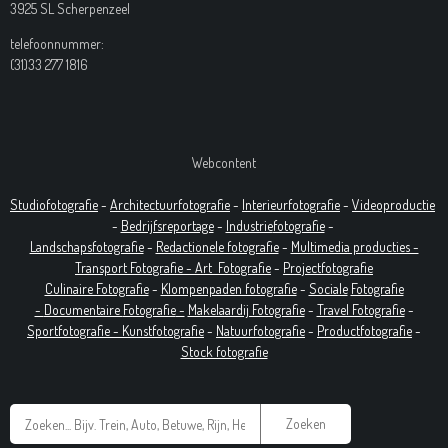
3925 SL Scherpenzeel
telefoonnummer:
(31)33 277 1816
Webcontent
Studiofotografie
-
Architectuurfotografie
-
Interieurfotografie
-
Videoproductie
-
Bedrijfsreportage
-
Industrie
fotografie
-
Landschapsfotografie
-
Redactionele fotografie
-
Multimedia producties -
T
ransport Fotografie -
Art
Fotografie
-
Projectfotografie
Culinaire Fotografie
-
Klompenpaden fotografie
-
Sociale
Fotografie
-
Documentaire
Fotografie
-
Makelaardij Fotografie
-
Travel Fotografie
-
Sportfotografie -
Kunstfotografie
-
Natuurfotografie
-
Productfotografie
-
Stock fotografie
Zoeken