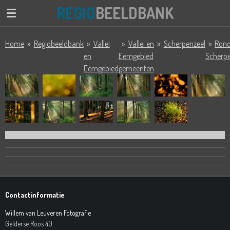
REGIO
BEELDBANK
Ga
direct
naar
Home
»
Regiobeeldbank
»
Vallei
»
Vallei en
»
Scherpenzeel
»
Ron
de
en
Eemgebied
Scherpe
hoofdinhoud
Eemgebied
gemeenten
Contactinformatie
Willem van Leuveren Fotografie
Gelderse Roos 40