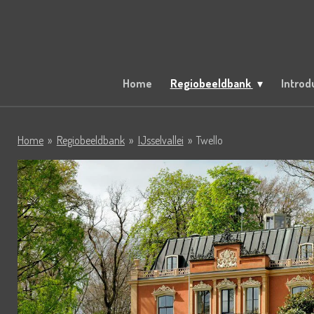
Ga
direct
naar
de
hoofdinhoud
Home
Regiobeeldbank
Introd
Home
»
Regiobeeldbank
»
IJsselvallei
»
Twello