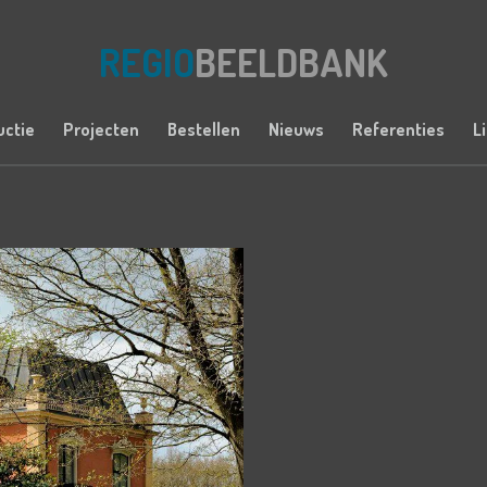
REGIO
BEELDBANK
uctie
Projecten
Bestellen
Nieuws
Referenties
L