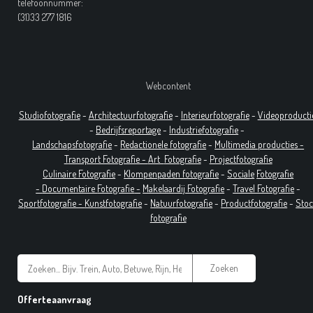
telefoonnummer:
(31)33 277 1816
Webcontent
Studiofotografie
-
Architectuurfotografie
-
Interieurfotografie
-
Videoproducti
-
Bedrijfsreportage
-
Industrie
fotografie
-
Landschapsfotografie
-
Redactionele fotografie
-
Multimedia producties -
T
ransport Fotografie -
Art
Fotografie
-
Projectfotografie
Culinaire Fotografie
-
Klompenpaden fotografie
-
Sociale
Fotografie
-
Documentaire
Fotografie
-
Makelaardij Fotografie
-
Travel Fotografie
-
Sportfotografie -
Kunstfotografie
-
Natuurfotografie
-
Productfotografie
-
Sto
fotografie
Zoeken
Offerteaanvraag