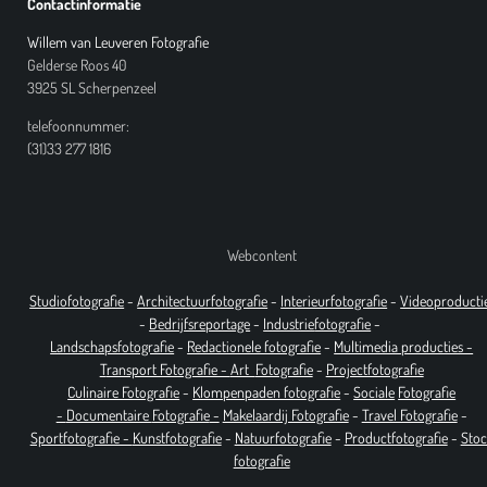
Contactinformatie
Willem van Leuveren Fotografie
Gelderse Roos 40
3925 SL Scherpenzeel
telefoonnummer:
(31)33 277 1816
Webcontent
Studiofotografie
-
Architectuurfotografie
-
Interieurfotografie
-
Videoproducti
-
Bedrijfsreportage
-
Industrie
fotografie
-
Landschapsfotografie
-
Redactionele fotografie
-
Multimedia producties -
T
ransport Fotografie -
Art
Fotografie
-
Projectfotografie
Culinaire Fotografie
-
Klompenpaden fotografie
-
Sociale
Fotografie
-
Documentaire
Fotografie
-
Makelaardij Fotografie
-
Travel Fotografie
-
Sportfotografie -
Kunstfotografie
-
Natuurfotografie
-
Productfotografie
-
Stoc
fotografie