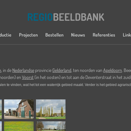
REGIO
BEELDBANK
ductie
Projecten
Bestellen
Nieuws
Referenties
Lin
n
, in de
Nederlandse
provincie
Gelderland
, ten noorden van
Apeldoorn
. Bee
 noorden) en
Voorst
(in het oosten) en tot aan de Deventerstraat in het zui
len te vinden, wat het tot een waterrijk gebied maakt. Verder is het gebied agraris