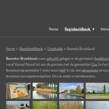
Ga
direct
naar
de
hoofdinhoud
Home
Regiobeeldbank
Intro
Home
»
Regiobeeldbank
»
IJsselvallei
»
Beemte Broekland
Beemte-Broekland
is een
gehucht
gelegen in de gemeente
Apeldoor
vanaf Kanaal Noord tot aan de grenzen met de gemeenten
Epe
(in het
Broekland ligt gemiddeld 7 meter boven
NAP
. Er zijn veel
afvoersloten
en kana
Broekland een vogelbroedgebied. Dit is te vinden in het Wolvenbos.