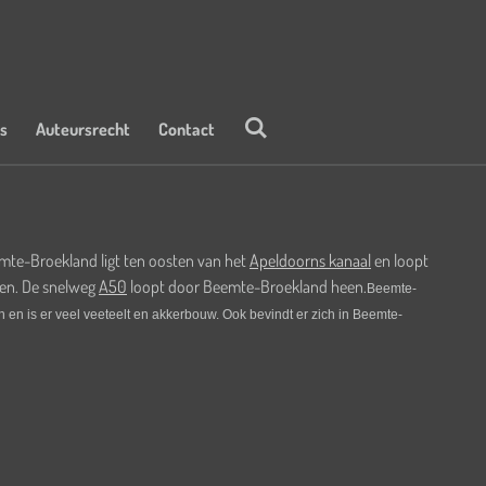
ks
Auteursrecht
Contact
mte-Broekland ligt ten oosten van het
Apeldoorns kanaal
en loopt
den. De snelweg
A50
loopt door Beemte-Broekland heen.
Beemte-
ch en is er veel veeteelt en akkerbouw. Ook bevindt er zich in Beemte-