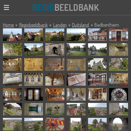
REGIO
BEELDBANK
Ga
direct
naar
Home
»
Regiobeeldbank
»
Landen
»
Duitsland
»
Badbentheim
de
hoofdinhoud