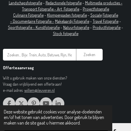
Landschapsfotografie
-
Redactionele fotografie
-
Multimedia producties -
T
ransport Fotografie -
Art
Fotografie
-
Projectfotografie
Culinaire Fotografie
-
Klompenpaden fotografie
-
Sociale
Fotografie
-
Documentaire
Fotografie
-
Makelaardij Fotografie
-
Travel Fotografie
-
Sportfotografie -
Kunstfotografie
-
Natuurfotografie
-
Productfotografie
-
Stock fotografie
Zoeken
Offerteaanvraag
Wilt u gebruik maken van onze diensten?
Vraag dan vrijblijvend een offerte aan!
e-mail adres:
willem@leuveren.nl
F
X
P
Y
L
A
I
O
I
Deze website gebruikt cookies voor analyse-doeleinden
© 2017 Regiobeeldbank.nl
C
N
U
N
en/of het tonen van advertenties. Door gebruik te blijven
E
T
T
K
maken van de site gaat u hiermee akkoord.
B
E
U
E