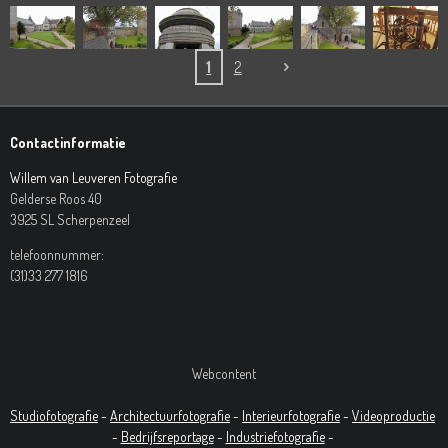
1
2
Contactinformatie
Willem van Leuveren Fotografie
Gelderse Roos 40
3925 SL Scherpenzeel
telefoonnummer:
(31)33 277 1816
Webcontent
Studiofotografie
-
Architectuurfotografie
-
Interieurfotografie
-
Videoproductie
-
Bedrijfsreportage
-
Industrie
fotografie
-