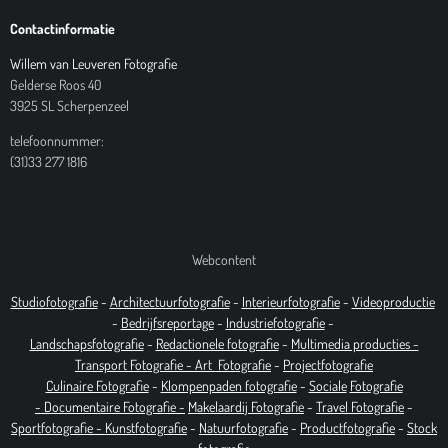
Contactinformatie
Willem van Leuveren Fotografie
Gelderse Roos 40
3925 SL Scherpenzeel
telefoonnummer:
(31)33 277 1816
Webcontent
Studiofotografie
-
Architectuurfotografie
-
Interieurfotografie
-
Videoproductie
-
Bedrijfsreportage
-
Industrie
fotografie
-
Landschapsfotografie
-
Redactionele fotografie
-
Multimedia producties -
T
ransport Fotografie -
Art
Fotografie
-
Projectfotografie
Culinaire Fotografie
-
Klompenpaden fotografie
-
Sociale
Fotografie
-
Documentaire
Fotografie
-
Makelaardij Fotografie
-
Travel Fotografie
-
Sportfotografie -
Kunstfotografie
-
Natuurfotografie
-
Productfotografie
-
Stock