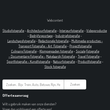
Webcontent
Studiofotografie
-
Architectuurfotografie
-
Interieurfotografie
-
Videoproductie
-
Bedrijfsreportage
-
Industrie
fotografie
-
Landschapsfotografie
-
Redactionele fotografie
-
Multimedia producties -
T
ransport Fotografie -
Art
Fotografie
-
Projectfotografie
Culinaire Fotografie
-
Klompenpaden fotografie
-
Sociale
Fotografie
-
Documentaire
Fotografie
-
Makelaardij Fotografie
-
Travel Fotografie
-
Sportfotografie -
Kunstfotografie
-
Natuurfotografie
-
Productfotografie
-
Stock fotografie
Zoeken
Offerteaanvraag
Wilt u gebruik maken van onze diensten?
Vraag dan vrijblijvend een offerte aan!