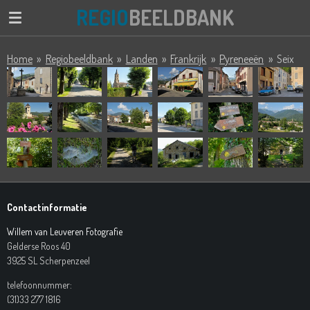
REGIO
BEELDBANK
Ga
direct
naar
Home
»
Regiobeeldbank
»
Landen
»
Frankrijk
»
Pyreneeën
»
Seix
de
hoofdinhoud
Contactinformatie
Willem van Leuveren Fotografie
Gelderse Roos 40
3925 SL Scherpenzeel
telefoonnummer:
(31)33 277 1816