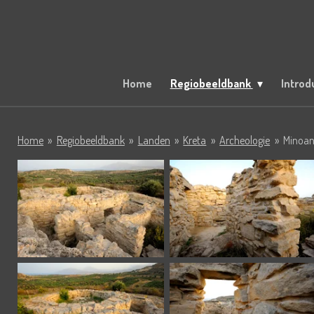
Ga
direct
naar
de
hoofdinhoud
Home
Regiobeeldbank
Introd
Home
»
Regiobeeldbank
»
Landen
»
Kreta
»
Archeologie
»
Minoan