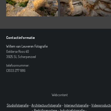
Contactinformatie
Willem van Leuveren Fotografie
Gelderse Roos 40
3925 SL Scherpenzeel
telefoonnummer:
(31)33 277 1816
Webcontent
Studiofotografie
-
Architectuurfotografie
-
Interieurfotografie
-
Videoproducti
-
Bedrijfsreportage
-
Industrie
fotografie
-