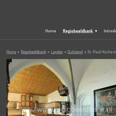
Ga
direct
naar
de
hoofdinhoud
Home
Regiobeeldbank
Introd
Home
»
Regiobeeldbank
»
Landen
»
Duitsland
»
St.-Pauli-Kirche i