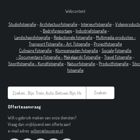
Webcontent
Studiofotografie
-
Architectuurfotografie
-
Interieurfotografie
-
Videoproducti
-
Bedrijfsreportage
-
Industrie
fotografie
-
Landschapsfotografie
-
Redactionele fotografie
-
Multimedia producties -
T
ransport Fotografie -
Art
Fotografie
-
Projectfotografie
Culinaire Fotografie
-
Klompenpaden fotografie
-
Sociale
Fotografie
-
Documentaire
Fotografie
-
Makelaardij Fotografie
-
Travel Fotografie
-
Sportfotografie -
Kunstfotografie
-
Natuurfotografie
-
Productfotografie
-
Sto
fotografie
Zoeken
Offerteaanvraag
Wilt u gebruik maken van onze diensten?
Vraag dan vrijblijvend een offerte aan!
e-mail adres:
willem@leuveren.nl