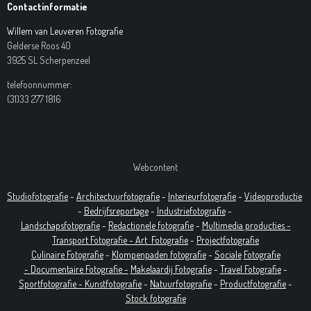
Contactinformatie
Willem van Leuveren Fotografie
Gelderse Roos 40
3925 SL Scherpenzeel
telefoonnummer:
(31)33 277 1816
Webcontent
Studiofotografie
-
Architectuurfotografie
-
Interieurfotografie
-
Videoproductie
-
Bedrijfsreportage
-
Industrie
fotografie
-
Landschapsfotografie
-
Redactionele fotografie
-
Multimedia producties -
T
ransport Fotografie -
Art
Fotografie
-
Projectfotografie
Culinaire Fotografie
-
Klompenpaden fotografie
-
Sociale
Fotografie
-
Documentaire
Fotografie
-
Makelaardij Fotografie
-
Travel Fotografie
-
Sportfotografie -
Kunstfotografie
-
Natuurfotografie
-
Productfotografie
-
Stock fotografie