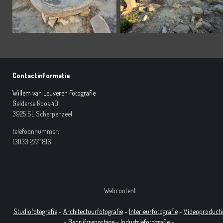
Contactinformatie
Willem van Leuveren Fotografie
Gelderse Roos 40
3925 SL Scherpenzeel
telefoonnummer:
(31)33 277 1816
Webcontent
Studiofotografie
-
Architectuurfotografie
-
Interieurfotografie
-
Videoproducti
-
Bedrijfsreportage
-
Industrie
fotografie
-