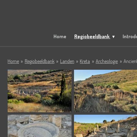
Ga
direct
naar
de
hoofdinhoud
Home
Regiobeeldbank
Introd
Home
»
Regiobeeldbank
»
Landen
»
Kreta
»
Archeologie
»
Ancient