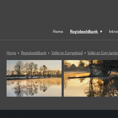
Ga
direct
naar
de
hoofdinhoud
Home
Regiobeeldbank
Intro
Home
»
Regiobeeldbank
»
Vallei en Eemgebied
»
Vallei en Eem land