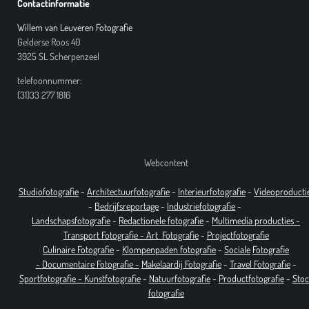
Contactinformatie
Willem van Leuveren Fotografie
Gelderse Roos 40
3925 SL Scherpenzeel
telefoonnummer:
(31)33 277 1816
Webcontent
Studiofotografie
-
Architectuurfotografie
-
Interieurfotografie
-
Videoproducti
-
Bedrijfsreportage
-
Industrie
fotografie
-
Landschapsfotografie
-
Redactionele fotografie
-
Multimedia producties -
T
ransport Fotografie -
Art
Fotografie
-
Projectfotografie
Culinaire Fotografie
-
Klompenpaden fotografie
-
Sociale
Fotografie
-
Documentaire
Fotografie
-
Makelaardij Fotografie
-
Travel Fotografie
-
Sportfotografie -
Kunstfotografie
-
Natuurfotografie
-
Productfotografie
-
Stoc
fotografie