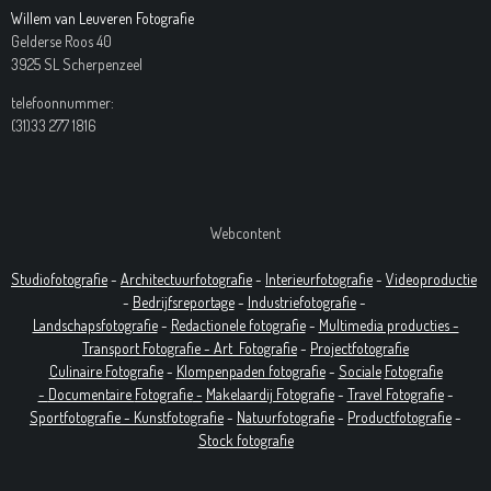
Willem van Leuveren Fotografie
Gelderse Roos 40
3925 SL Scherpenzeel
telefoonnummer:
(31)33 277 1816
Webcontent
Studiofotografie
-
Architectuurfotografie
-
Interieurfotografie
-
Videoproductie
-
Bedrijfsreportage
-
Industrie
fotografie
-
Landschapsfotografie
-
Redactionele fotografie
-
Multimedia producties -
T
ransport Fotografie -
Art
Fotografie
-
Projectfotografie
Culinaire Fotografie
-
Klompenpaden fotografie
-
Sociale
Fotografie
-
Documentaire
Fotografie
-
Makelaardij Fotografie
-
Travel Fotografie
-
Sportfotografie -
Kunstfotografie
-
Natuurfotografie
-
Productfotografie
-
Stock fotografie