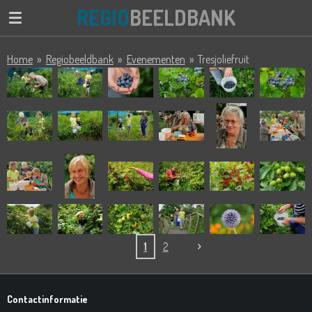
REGIO
BEELDBANK
Ga
direct
naar
Home
»
Regiobeeldbank
»
Evenementen
»
Tresjoliefruit
de
hoofdinhoud
1
2
Contactinformatie