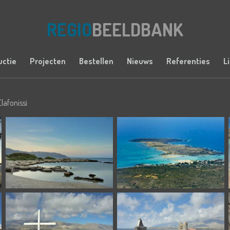
REGIO
BEELDBANK
uctie
Projecten
Bestellen
Nieuws
Referenties
L
Elafonissi