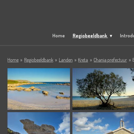
Ga
direct
naar
de
hoofdinhoud
Home
Regiobeeldbank
Introd
Home
»
Regiobeeldbank
»
Landen
»
Kreta
»
Chania prefectuur
»