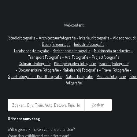
Webcontent
Studiofotografie
-
Architectuurfotografie
-
Interieurfotografie
-
Videoproducti
-
Bedrijfsreportage
-
Industrie
fotografie
-
Landschapsfotografie
-
Redactionele fotografie
-
Multimedia producties -
T
ransport Fotografie -
Art
Fotografie
-
Projectfotografie
Culinaire Fotografie
-
Klompenpaden fotografie
-
Sociale
Fotografie
-
Documentaire
Fotografie
-
Makelaardij Fotografie
-
Travel Fotografie
-
Sportfotografie -
Kunstfotografie
-
Natuurfotografie
-
Productfotografie
-
Sto
fotografie
Zoeken
Offerteaanvraag
Wilt u gebruik maken van onze diensten?
Vraag dan vrijblijvend een offerte aan!