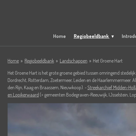
Ga
direct
naar
de
hoofdinhoud
Home
Regiobeeldbank
Introd
Home
»
Regiobeeldbank
»
Landschappen
»
Het Groene Hart
Het Groene Hart is het grote groene gebied tussen omringend stedelij
Dordrecht, Rotterdam, Zoetermeer, Leiden en de Haarlemmermeer. Als je
den Rijn, Kaag en Braassem, Nieuwkoop). -
Streekarchief Midden-Hol
en Lopikerwaard
(= gemeenten Bodegraven-Reeuwijk, IJsselstein, Lo