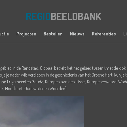
REGIO
BEELDBANK
uctie
Projecten
Bestellen
Nieuws
Referenties
L
k gebied in de Randstad. Globaal betreft het het gebied tussen (met de k
 je nader wilt verdiepen in de geschiedenis van het Groene Hart, kun je te
land
(= gemeenten Gouda, Krimpen aan den IJssel, Krimpenerwaard, Wadd
pik, Montfoort, Oudewater en Woerden).