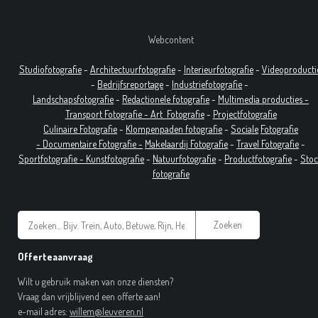
Webcontent
Studiofotografie
-
Architectuurfotografie
-
Interieurfotografie
-
Videoproducti
-
Bedrijfsreportage
-
Industrie
fotografie
-
Landschapsfotografie
-
Redactionele fotografie
-
Multimedia producties -
T
ransport Fotografie -
Art
Fotografie
-
Projectfotografie
Culinaire Fotografie
-
Klompenpaden fotografie
-
Sociale
Fotografie
-
Documentaire
Fotografie
-
Makelaardij Fotografie
-
Travel Fotografie
-
Sportfotografie -
Kunstfotografie
-
Natuurfotografie
-
Productfotografie
-
Sto
fotografie
Zoeken
Offerteaanvraag
Wilt u gebruik maken van onze diensten?
Vraag dan vrijblijvend een offerte aan!
e-mail adres:
willem@leuveren.nl