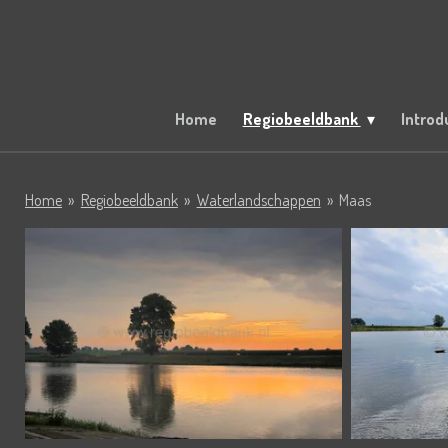
Ga
direct
naar
de
hoofdinhoud
Home
Regiobeeldbank
Introd
Home
»
Regiobeeldbank
»
Waterlandschappen
»
Maas