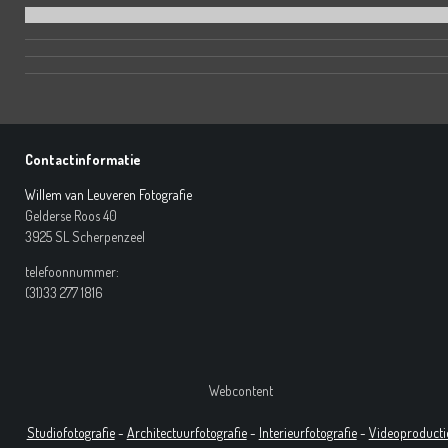
Contactinformatie
Willem van Leuveren Fotografie
Gelderse Roos 40
3925 SL Scherpenzeel
telefoonnummer:
(31)33 277 1816
Webcontent
Studiofotografie
-
Architectuurfotografie
-
Interieurfotografie
-
Videoproducti