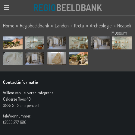
REGIO
BEELDBANK
Ga
direct
naar
Home
»
Regiobeeldbank
»
Landen
»
Kreta
»
Archeologie
»
Neapoli
de
Museum
hoofdinhoud
Contactinformatie
Willem van Leuveren Fotografie
Gelderse Roos 40
3925 SL Scherpenzeel
telefoonnummer:
(31)33 277 1816