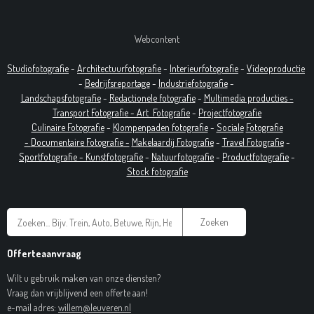
Webcontent
Studiofotografie
-
Architectuurfotografie
-
Interieurfotografie
-
Videoproductie
-
Bedrijfsreportage
-
Industrie
fotografie
-
Landschapsfotografie
-
Redactionele fotografie
-
Multimedia producties -
T
ransport Fotografie -
Art
Fotografie
-
Projectfotografie
Culinaire Fotografie
-
Klompenpaden fotografie
-
Sociale
Fotografie
-
Documentaire
Fotografie
-
Makelaardij Fotografie
-
Travel Fotografie
-
Sportfotografie -
Kunstfotografie
-
Natuurfotografie
-
Productfotografie
-
Stock fotografie
Zoeken
Offerteaanvraag
Wilt u gebruik maken van onze diensten?
Vraag dan vrijblijvend een offerte aan!
e-mail adres:
willem@leuveren.nl