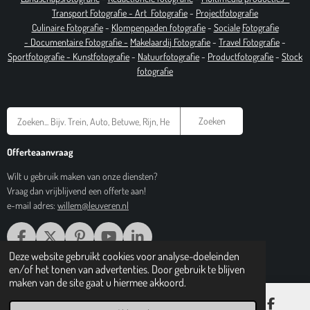
T
ransport Fotografie -
Art
Fotografie
-
Projectfotografie
Culinaire Fotografie
-
Klompenpaden fotografie
-
Sociale
Fotografie
-
Documentaire
Fotografie
-
Makelaardij Fotografie
-
Travel Fotografie
-
Sportfotografie -
Kunstfotografie
-
Natuurfotografie
-
Productfotografie
-
Stock
fotografie
Zoeken
Offerteaanvraag
Wilt u gebruik maken van onze diensten?
Vraag dan vrijblijvend een offerte aan!
e-mail adres:
willem@leuveren.nl
F
X
P
Y
L
A
I
O
I
Deze website gebruikt cookies voor analyse-doeleinden
© 2017 Regiobeeldbank.nl
C
N
U
N
en/of het tonen van advertenties. Door gebruik te blijven
E
T
T
K
maken van de site gaat u hiermee akkoord.
B
E
U
E
O
R
B
D