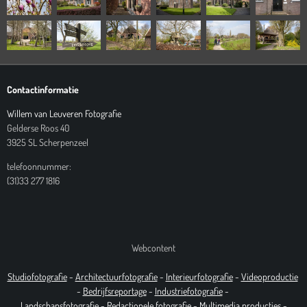
Contactinformatie
Willem van Leuveren Fotografie
Gelderse Roos 40
3925 SL Scherpenzeel
telefoonnummer:
(31)33 277 1816
Webcontent
Studiofotografie
-
Architectuurfotografie
-
Interieurfotografie
-
Videoproductie
-
Bedrijfsreportage
-
Industrie
fotografie
-
Landschapsfotografie
-
Redactionele fotografie
-
Multimedia producties -