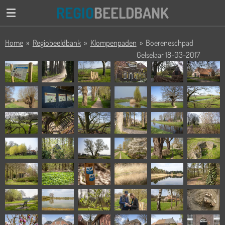
REGIO
BEELDBANK
Ga
direct
naar
Home
»
Regiobeeldbank
»
Klompenpaden
»
Boereneschpad
de
Gelselaar 18-03-2017
hoofdinhoud