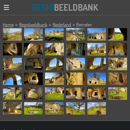
REGIO
BEELDBANK
Ga
direct
naar
Home
»
Regiobeeldbank
»
Nederland
»
Bemelen
de
hoofdinhoud