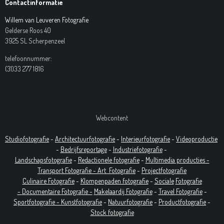
Contactinformatie
Willem van Leuveren Fotografie
Gelderse Roos 40
3925 SL Scherpenzeel
telefoonnummer:
(31)33 277 1816
Webcontent
Studiofotografie
-
Architectuurfotografie
-
Interieurfotografie
-
Videoproductie
-
Bedrijfsreportage
-
Industrie
fotografie
-
Landschapsfotografie
-
Redactionele fotografie
-
Multimedia producties -
T
ransport Fotografie -
Art
Fotografie
-
Projectfotografie
Culinaire Fotografie
-
Klompenpaden fotografie
-
Sociale
Fotografie
-
Documentaire
Fotografie
-
Makelaardij Fotografie
-
Travel Fotografie
-
Sportfotografie -
Kunstfotografie
-
Natuurfotografie
-
Productfotografie
-
Stock fotografie