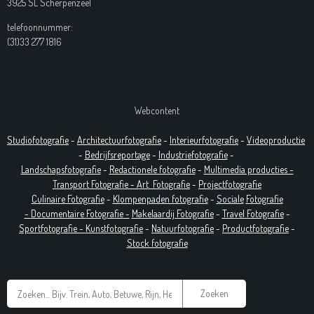
3925 SL Scherpenzeel
telefoonnummer:
(31)33 277 1816
Webcontent
Studiofotografie
-
Architectuurfotografie
-
Interieurfotografie
-
Videoproductie
-
Bedrijfsreportage
-
Industrie
fotografie
-
Landschapsfotografie
-
Redactionele fotografie
-
Multimedia producties -
T
ransport Fotografie -
Art
Fotografie
-
Projectfotografie
Culinaire Fotografie
-
Klompenpaden fotografie
-
Sociale
Fotografie
-
Documentaire
Fotografie
-
Makelaardij Fotografie
-
Travel Fotografie
-
Sportfotografie -
Kunstfotografie
-
Natuurfotografie
-
Productfotografie
-
Stock fotografie
Zoeken