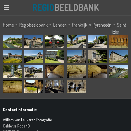
REGIO
BEELDBANK
Ga
direct
naar
Home
»
Regiobeeldbank
»
Landen
»
Frankrijk
»
Pyreneeën
»
Saint
de
lizier
hoofdinhoud
Contactinformatie
Willem van Leuveren Fotografie
Gelderse Roos 40