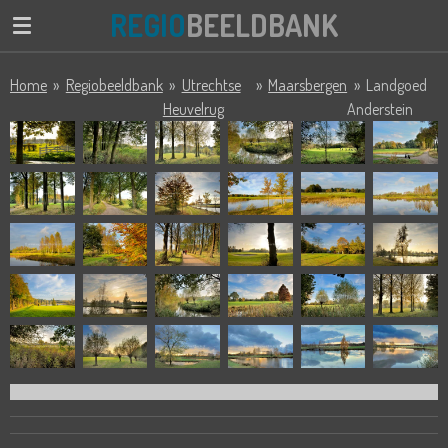
REGIO
BEELDBANK
Ga
direct
naar
Home
»
Regiobeeldbank
»
Utrechtse
»
Maarsbergen
»
Landgoed
de
Heuvelrug
Anderstein
hoofdinhoud