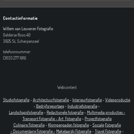
Contactinformatie
Willem van Leuveren Fotografie
Gelderse Roos 40
3925 SL Scherpenzeel
telefoonnummer:
(31)33 277 1816
Webcontent
Studiofotografie
-
Architectuurfotografie
-
Interieurfotografie
-
Videoproductie
-
Bedrijfsreportage
-
Industrie
fotografie
-
Landschapsfotografie
-
Redactionele fotografie
-
Multimedia producties -
T
ransport Fotografie -
Art
Fotografie
-
Projectfotografie
Culinaire Fotografie
-
Klompenpaden fotografie
-
Sociale
Fotografie
-
Documentaire
Fotografie
-
Makelaardij Fotografie
-
Travel Fotografie
-