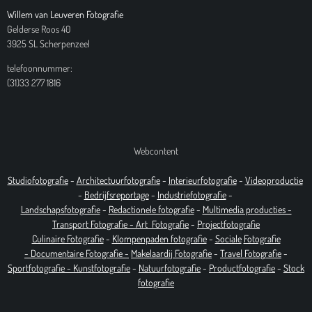
Willem van Leuveren Fotografie
Gelderse Roos 40
3925 SL Scherpenzeel
telefoonnummer:
(31)33 277 1816
Webcontent
Studiofotografie
-
Architectuurfotografie
-
Interieurfotografie
-
Videoproductie
-
Bedrijfsreportage
-
Industrie
fotografie
-
Landschapsfotografie
-
Redactionele fotografie
-
Multimedia producties -
T
ransport Fotografie -
Art
Fotografie
-
Projectfotografie
Culinaire Fotografie
-
Klompenpaden fotografie
-
Sociale
Fotografie
-
Documentaire
Fotografie
-
Makelaardij Fotografie
-
Travel Fotografie
-
Sportfotografie -
Kunstfotografie
-
Natuurfotografie
-
Productfotografie
-
Stock
fotografie