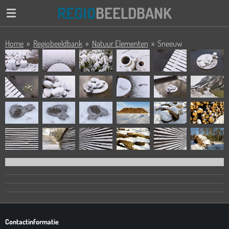
REGIO
BEELDBANK
Ga
direct
naar
Home
»
Regiobeeldbank
»
Natuur Elementen
»
Sneeuw
de
hoofdinhoud
Contactinformatie