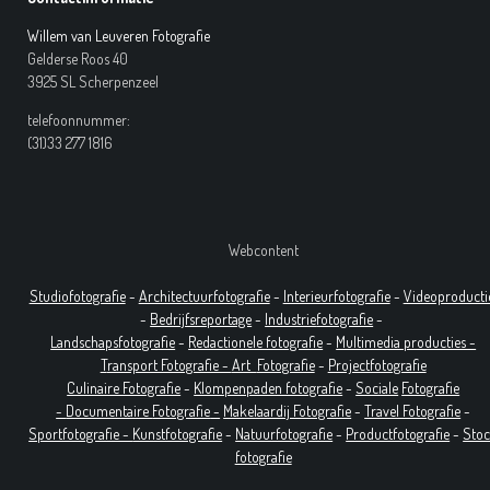
Willem van Leuveren Fotografie
Gelderse Roos 40
3925 SL Scherpenzeel
telefoonnummer:
(31)33 277 1816
Webcontent
Studiofotografie
-
Architectuurfotografie
-
Interieurfotografie
-
Videoproducti
-
Bedrijfsreportage
-
Industrie
fotografie
-
Landschapsfotografie
-
Redactionele fotografie
-
Multimedia producties -
T
ransport Fotografie -
Art
Fotografie
-
Projectfotografie
Culinaire Fotografie
-
Klompenpaden fotografie
-
Sociale
Fotografie
-
Documentaire
Fotografie
-
Makelaardij Fotografie
-
Travel Fotografie
-
Sportfotografie -
Kunstfotografie
-
Natuurfotografie
-
Productfotografie
-
Sto
fotografie