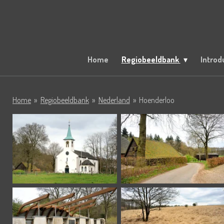
Ga
direct
naar
de
hoofdinhoud
Home
Regiobeeldbank
Introd
Home
»
Regiobeeldbank
»
Nederland
»
Hoenderloo