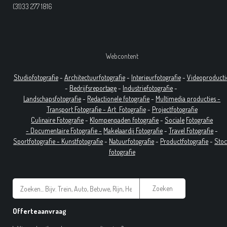
(31)33 277 1816
Webcontent
Studiofotografie
-
Architectuurfotografie
-
Interieurfotografie
-
Videoproducti
-
Bedrijfsreportage
-
Industrie
fotografie
-
Landschapsfotografie
-
Redactionele fotografie
-
Multimedia producties -
T
ransport Fotografie -
Art
Fotografie
-
Projectfotografie
Culinaire Fotografie
-
Klompenpaden fotografie
-
Sociale
Fotografie
-
Documentaire
Fotografie
-
Makelaardij Fotografie
-
Travel Fotografie
-
Sportfotografie -
Kunstfotografie
-
Natuurfotografie
-
Productfotografie
-
Sto
fotografie
Zoeken
Offerteaanvraag