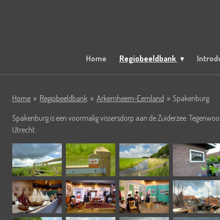
Ga
direct
naar
de
hoofdinhoud
Home
Regiobeeldbank
Introd
Home
»
Regiobeeldbank
»
Arkemheem-Eemland
»
Spakenburg
Spakenburg is een voormalig vissersdorp aan de Zuiderzee. Tegenwo
Utrecht.