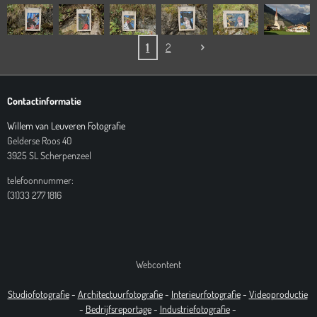
1
2
Contactinformatie
Willem van Leuveren Fotografie
Gelderse Roos 40
3925 SL Scherpenzeel
telefoonnummer:
(31)33 277 1816
Webcontent
Studiofotografie
-
Architectuurfotografie
-
Interieurfotografie
-
Videoproductie
-
Bedrijfsreportage
-
Industrie
fotografie
-