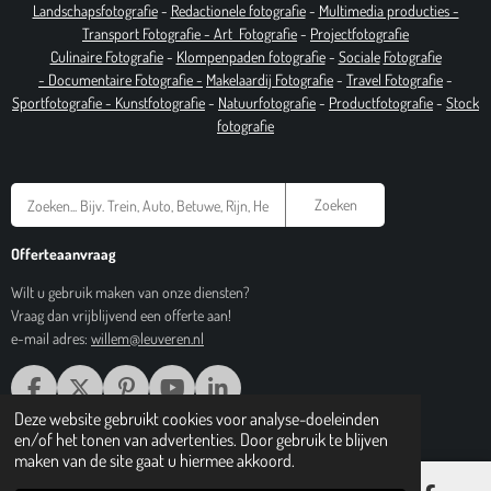
Landschapsfotografie
-
Redactionele fotografie
-
Multimedia producties -
T
ransport Fotografie -
Art
Fotografie
-
Projectfotografie
Culinaire Fotografie
-
Klompenpaden fotografie
-
Sociale
Fotografie
-
Documentaire
Fotografie
-
Makelaardij Fotografie
-
Travel Fotografie
-
Sportfotografie -
Kunstfotografie
-
Natuurfotografie
-
Productfotografie
-
Stock
fotografie
Zoeken
Offerteaanvraag
Wilt u gebruik maken van onze diensten?
Vraag dan vrijblijvend een offerte aan!
e-mail adres:
willem@leuveren.nl
F
X
P
Y
L
A
I
O
I
Deze website gebruikt cookies voor analyse-doeleinden
© 2017 Regiobeeldbank.nl
C
N
U
N
en/of het tonen van advertenties. Door gebruik te blijven
E
T
T
K
maken van de site gaat u hiermee akkoord.
B
E
U
E