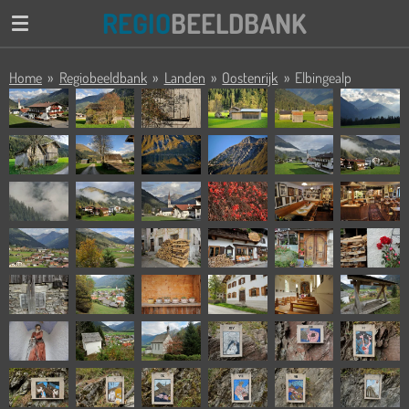
REGIO
BEELDBANK
Ga
direct
naar
Home
»
Regiobeeldbank
»
Landen
»
Oostenrijk
»
Elbingealp
de
hoofdinhoud