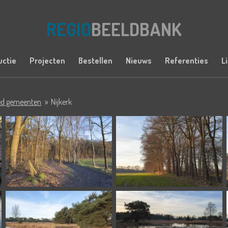
REGIO
BEELDBANK
uctie
Projecten
Bestellen
Nieuws
Referenties
L
ied gemeenten
»
Nijkerk