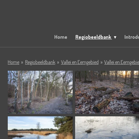
Ga
direct
naar
de
hoofdinhoud
Home
Regiobeeldbank
Introd
Home
»
Regiobeeldbank
»
Vallei en Eemgebied
»
Vallei en Eemgeb