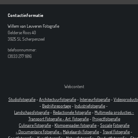
Contactinformatie
Willem van Leuveren Fotografie
Gelderse Roos 40
3925 SL Scherpenzeel
telefoonnummer:
(31)33 277 1816
Webcontent
Studiofotografie
-
Architectuurfotografie
-
Interieurfotografie
-
Videoproducti
-
Bedrijfsreportage
-
Industrie
fotografie
-
Landschapsfotografie
-
Redactionele fotografie
-
Multimedia producties -
T
ransport Fotografie -
Art
Fotografie
-
Projectfotografie
Culinaire Fotografie
-
Klompenpaden fotografie
-
Sociale
Fotografie
-
Documentaire
Fotografie
-
Makelaardij Fotografie
-
Travel Fotografie
-