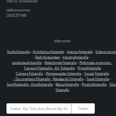
3925 SL Scherpenzeel
telefoonnummer:
(31)33 277 1816
Webcontent
Studiofotografie
-
Architectuurfotografie
-
Interieurfotografie
-
Videoproducti
-
Bedrijfsreportage
-
Industrie
fotografie
-
Landschapsfotografie
-
Redactionele fotografie
-
Multimedia producties -
T
ransport Fotografie -
Art
Fotografie
-
Projectfotografie
Culinaire Fotografie
-
Klompenpaden fotografie
-
Sociale
Fotografie
-
Documentaire
Fotografie
-
Makelaardij Fotografie
-
Travel Fotografie
-
Sportfotografie -
Kunstfotografie
-
Natuurfotografie
-
Productfotografie
-
Sto
fotografie
Zoeken