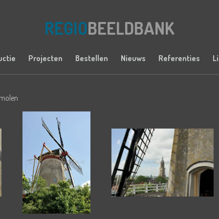
REGIO
BEELDBANK
uctie
Projecten
Bestellen
Nieuws
Referenties
L
molen