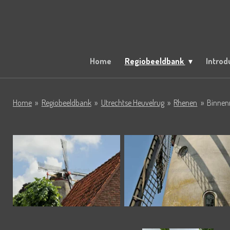
Ga
direct
naar
de
hoofdinhoud
Home
Regiobeeldbank
Introd
Home
»
Regiobeeldbank
»
Utrechtse Heuvelrug
»
Rhenen
»
Binnen