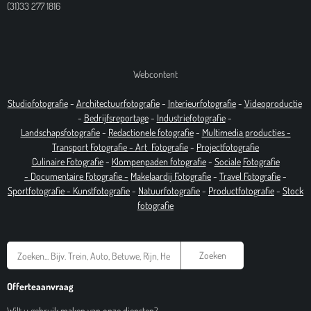
(31)33 277 1816
Webcontent
Studiofotografie
-
Architectuurfotografie
-
Interieurfotografie
-
Videoproductie
-
Bedrijfsreportage
-
Industrie
fotografie
-
Landschapsfotografie
-
Redactionele fotografie
-
Multimedia producties -
T
ransport Fotografie -
Art
Fotografie
-
Projectfotografie
Culinaire Fotografie
-
Klompenpaden fotografie
-
Sociale
Fotografie
-
Documentaire
Fotografie
-
Makelaardij Fotografie
-
Travel Fotografie
-
Sportfotografie -
Kunstfotografie
-
Natuurfotografie
-
Productfotografie
-
Stock
fotografie
Zoeken
Offerteaanvraag
Wilt u gebruik maken van onze diensten?