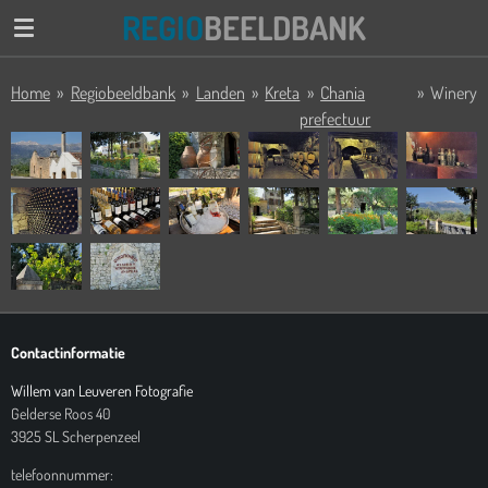
REGIO
BEELDBANK
Ga
direct
naar
Home
»
Regiobeeldbank
»
Landen
»
Kreta
»
Chania
»
Winery
de
prefectuur
hoofdinhoud
Contactinformatie
Willem van Leuveren Fotografie
Gelderse Roos 40
3925 SL Scherpenzeel
telefoonnummer: