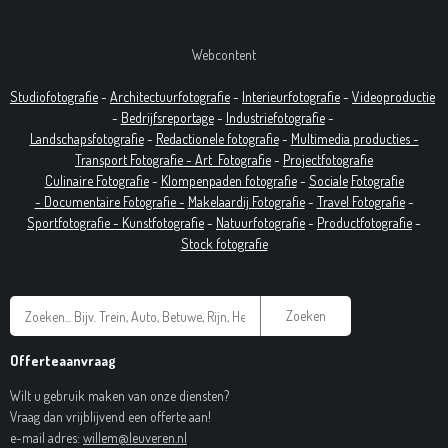
Webcontent
Studiofotografie
-
Architectuurfotografie
-
Interieurfotografie
-
Videoproductie
-
Bedrijfsreportage
-
Industrie
fotografie
-
Landschapsfotografie
-
Redactionele fotografie
-
Multimedia producties -
T
ransport Fotografie -
Art
Fotografie
-
Projectfotografie
Culinaire Fotografie
-
Klompenpaden fotografie
-
Sociale
Fotografie
-
Documentaire
Fotografie
-
Makelaardij Fotografie
-
Travel Fotografie
-
Sportfotografie -
Kunstfotografie
-
Natuurfotografie
-
Productfotografie
-
Stock fotografie
Zoeken
Offerteaanvraag
Wilt u gebruik maken van onze diensten?
Vraag dan vrijblijvend een offerte aan!
e-mail adres:
willem@leuveren.nl