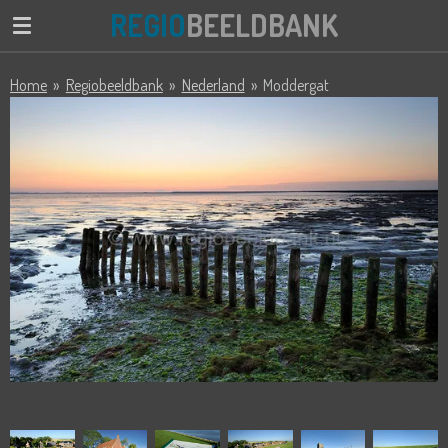
REGIO
BEELDBANK
Ga
direct
naar
Home
»
Regiobeeldbank
»
Nederland
»
Moddergat
de
hoofdinhoud