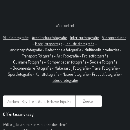
Webcontent
Studiofotografie
-
Architectuurfotografie
-
Interieurfotografie
-
Videoproductie
-
Bedrijfsreportage
-
Industrie
fotografie
-
Landschapsfotografie
-
Redactionele fotografie
-
Multimedia producties -
T
ransport Fotografie -
Art
Fotografie
-
Projectfotografie
Culinaire Fotografie
-
Klompenpaden fotografie
-
Sociale
Fotografie
-
Documentaire
Fotografie
-
Makelaardij Fotografie
-
Travel Fotografie
-
Sportfotografie -
Kunstfotografie
-
Natuurfotografie
-
Productfotografie
-
Stock fotografie
Zoeken
Offerteaanvraag
Wilt u gebruik maken van onze diensten?