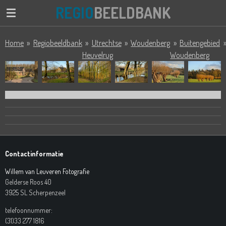
REGIO
BEELDBANK
Ga
direct
naar
Home
»
Regiobeeldbank
»
Utrechtse
»
Woudenberg
»
Buitengebied
de
Heuvelrug
Woudenberg
hoofdinhoud
Contactinformatie
Willem van Leuveren Fotografie
Gelderse Roos 40
3925 SL Scherpenzeel
telefoonnummer:
(31)33 277 1816