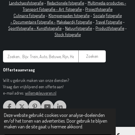
Landschapsfotografie
-
Redactionele fotografie
-
Multimedia producties -
T
ransport Fotografie -
Art
Fotografie
-
Projectfotografie
Culinaire Fotografie
-
Klompenpaden fotografie
-
Sociale
Fotografie
-
Documentaire
Fotografie
-
Makelaardij Fotografie
-
Travel Fotografie
-
Sportfotografie -
Kunstfotografie
-
Natuurfotografie
-
Productfotografie
-
Stock fotografie
Zoeken
Offerteaanvraag
Wilt u gebruik maken van onze diensten?
Vraag dan vrijblijvend een offerte aan!
e-mail adres:
willem@leuveren.nl
F
X
P
Y
L
A
I
O
I
Deze website gebruikt cookies voor analyse-doeleinden
© 2017 Regiobeeldbank.nl
C
N
U
N
en/of het tonen van advertenties. Door gebruik te blijven
E
T
T
K
maken van de site gaat u hiermee akkoord.
B
E
U
E