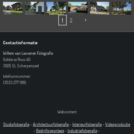
1
2
Contactinformatie
Willem van Leuveren Fotografie
Gelderse Roos 40
3925 SL Scherpenzeel
telefoonnummer:
(31)33 277 1816
Webcontent
Studiofotografie
-
Architectuurfotografie
-
Interieurfotografie
-
Videoproductie
-
Bedrijfsreportage
-
Industrie
fotografie
-