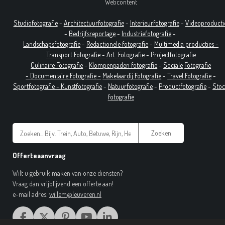
Webcontent
Studiofotografie
-
Architectuurfotografie
-
Interieurfotografie
-
Videoproducti
-
Bedrijfsreportage
-
Industrie
fotografie
-
Landschapsfotografie
-
Redactionele fotografie
-
Multimedia producties -
T
ransport Fotografie -
Art
Fotografie
-
Projectfotografie
Culinaire Fotografie
-
Klompenpaden fotografie
-
Sociale
Fotografie
-
Documentaire
Fotografie
-
Makelaardij Fotografie
-
Travel Fotografie
-
Sportfotografie -
Kunstfotografie
-
Natuurfotografie
-
Productfotografie
-
Sto
fotografie
Zoeken
Offerteaanvraag
Wilt u gebruik maken van onze diensten?
Vraag dan vrijblijvend een offerte aan!
e-mail adres:
willem@leuveren.nl
F
X
P
Y
L