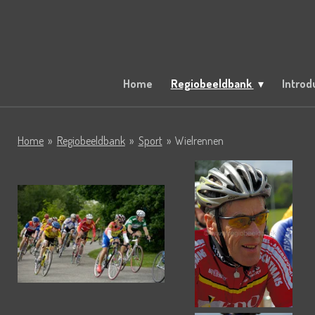
Ga
direct
naar
de
hoofdinhoud
Home
Regiobeeldbank
Introd
Home
»
Regiobeeldbank
»
Sport
»
Wielrennen