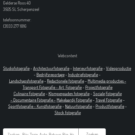
Gelderse Roos 40
3925 SL Scherpenzeel
telefoonnummer:
(31)33 277 1816
Webcontent
Studiofotografie
-
Architectuurfotografie
-
Interieurfotografie
-
Videoproductie
-
Bedrijfsreportage
-
Industrie
fotografie
-
Landschapsfotografie
-
Redactionele fotografie
-
Multimedia producties -
T
ransport Fotografie -
Art
Fotografie
-
Projectfotografie
Culinaire Fotografie
-
Klompenpaden fotografie
-
Sociale
Fotografie
-
Documentaire
Fotografie
-
Makelaardij Fotografie
-
Travel Fotografie
-
Sportfotografie -
Kunstfotografie
-
Natuurfotografie
-
Productfotografie
-
Stock fotografie
Zoeken