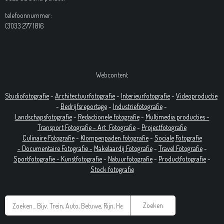
telefoonnummer:
(31)33 277 1816
Webcontent
Studiofotografie
-
Architectuurfotografie
-
Interieurfotografie
-
Videoproductie
-
Bedrijfsreportage
-
Industrie
fotografie
-
Landschapsfotografie
-
Redactionele fotografie
-
Multimedia producties -
T
ransport Fotografie -
Art
Fotografie
-
Projectfotografie
Culinaire Fotografie
-
Klompenpaden fotografie
-
Sociale
Fotografie
-
Documentaire
Fotografie
-
Makelaardij Fotografie
-
Travel Fotografie
-
Sportfotografie -
Kunstfotografie
-
Natuurfotografie
-
Productfotografie
-
Stock fotografie
Zoeken