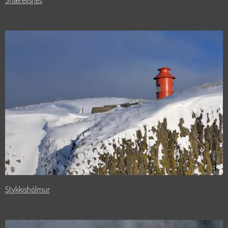
Snæfellsnes
Stykkishólmur