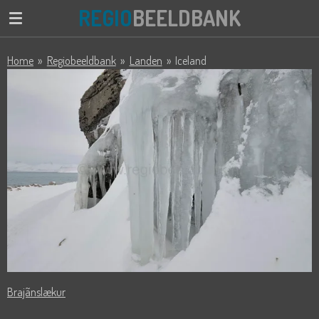
REGIO
BEELDBANK
Ga
direct
naar
Home
»
Regiobeeldbank
»
Landen
»
Iceland
de
hoofdinhoud
Brajãnslækur