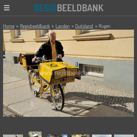
REGIO
BEELDBANK
Ga
direct
naar
Home
»
Regiobeeldbank
»
Landen
»
Duitsland
»
Rugen
de
hoofdinhoud