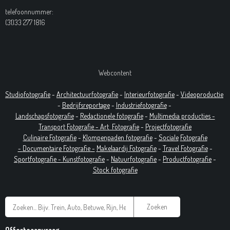
telefoonnummer:
(31)33 277 1816
Webcontent
Studiofotografie
-
Architectuurfotografie
-
Interieurfotografie
-
Videoproductie
-
Bedrijfsreportage
-
Industrie
fotografie
-
Landschapsfotografie
-
Redactionele fotografie
-
Multimedia producties -
T
ransport Fotografie -
Art
Fotografie
-
Projectfotografie
Culinaire Fotografie
-
Klompenpaden fotografie
-
Sociale
Fotografie
-
Documentaire
Fotografie
-
Makelaardij Fotografie
-
Travel Fotografie
-
Sportfotografie -
Kunstfotografie
-
Natuurfotografie
-
Productfotografie
-
Stock fotografie
Zoeken
Offerteaanvraag