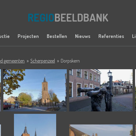
REGIO
BEELDBANK
uctie
Projecten
Bestellen
Nieuws
Referenties
L
ied gemeenten
»
Scherpenzeel
»
Dorpskern