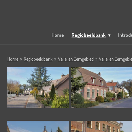
Ga
direct
naar
de
hoofdinhoud
Home
Regiobeeldbank
Introd
Home
»
Regiobeeldbank
»
Vallei en Eemgebied
»
Vallei en Eemgeb