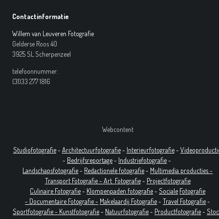
Contactinformatie
Willem van Leuveren Fotografie
Gelderse Roos 40
3925 SL Scherpenzeel
telefoonnummer:
(31)33 277 1816
Webcontent
Studiofotografie
-
Architectuurfotografie
-
Interieurfotografie
-
Videoproducti
-
Bedrijfsreportage
-
Industrie
fotografie
-
Landschapsfotografie
-
Redactionele fotografie
-
Multimedia producties -
T
ransport Fotografie -
Art
Fotografie
-
Projectfotografie
Culinaire Fotografie
-
Klompenpaden fotografie
-
Sociale
Fotografie
-
Documentaire
Fotografie
-
Makelaardij Fotografie
-
Travel Fotografie
-
Sportfotografie -
Kunstfotografie
-
Natuurfotografie
-
Productfotografie
-
Sto