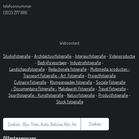
telefoonnummer:
(31)33 277 1816
Webcontent
Studiofotografie
-
Architectuurfotografie
-
Interieurfotografie
-
Videoproductie
-
Bedrijfsreportage
-
Industrie
fotografie
-
Landschapsfotografie
-
Redactionele fotografie
-
Multimedia producties -
T
ransport Fotografie -
Art
Fotografie
-
Projectfotografie
Culinaire Fotografie
-
Klompenpaden fotografie
-
Sociale
Fotografie
-
Documentaire
Fotografie
-
Makelaardij Fotografie
-
Travel Fotografie
-
Sportfotografie -
Kunstfotografie
-
Natuurfotografie
-
Productfotografie
-
Stock fotografie
Zoeken
Offerteaanvraag