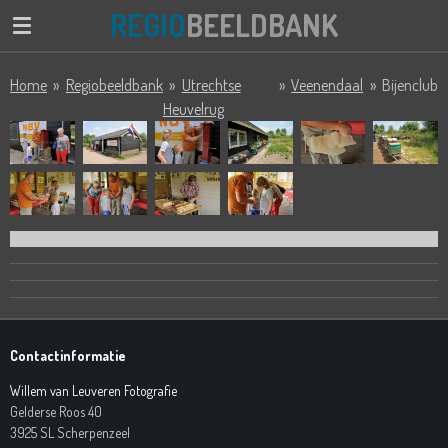
REGIO
BEELDBANK
Ga
direct
naar
Home
»
Regiobeeldbank
»
Utrechtse
»
Veenendaal
»
Bijenclub
de
Heuvelrug
hoofdinhoud
Contactinformatie
Willem van Leuveren Fotografie
Gelderse Roos 40
3925 SL Scherpenzeel