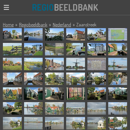
REGIO
BEELDBANK
Ga
direct
naar
Home
»
Regiobeeldbank
»
Nederland
»
Zaanstreek
de
hoofdinhoud