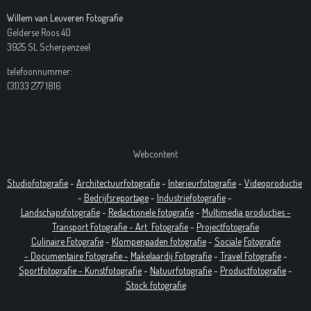
Willem van Leuveren Fotografie
Gelderse Roos 40
3925 SL Scherpenzeel
telefoonnummer:
(31)33 277 1816
Webcontent
Studiofotografie
-
Architectuurfotografie
-
Interieurfotografie
-
Videoproductie
-
Bedrijfsreportage
-
Industrie
fotografie
-
Landschapsfotografie
-
Redactionele fotografie
-
Multimedia producties -
T
ransport Fotografie -
Art
Fotografie
-
Projectfotografie
Culinaire Fotografie
-
Klompenpaden fotografie
-
Sociale
Fotografie
-
Documentaire
Fotografie
-
Makelaardij Fotografie
-
Travel Fotografie
-
Sportfotografie -
Kunstfotografie
-
Natuurfotografie
-
Productfotografie
-
Stock fotografie