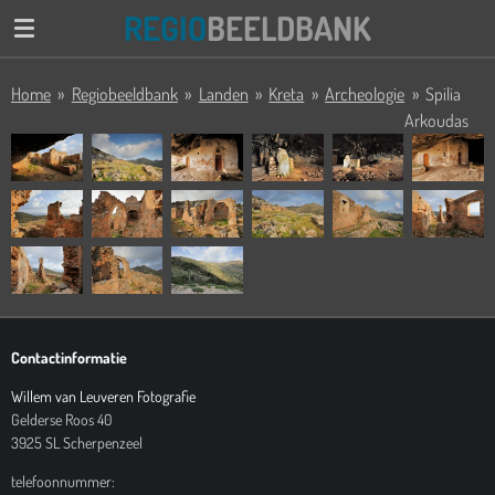
REGIO
BEELDBANK
Ga
direct
naar
Home
»
Regiobeeldbank
»
Landen
»
Kreta
»
Archeologie
»
Spilia
de
Arkoudas
hoofdinhoud
Contactinformatie
Willem van Leuveren Fotografie
Gelderse Roos 40
3925 SL Scherpenzeel
telefoonnummer: