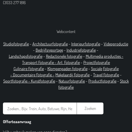
(31)33 277 1816
Webcontent
Studiofotografie
-
Architectuurfotografie
-
Interieurfotografie
-
Videoproductie
-
Bedrijfsreportage
-
Industrie
fotografie
-
Landschapsfotografie
-
Redactionele fotografie
-
Multimedia producties -
T
ransport Fotografie -
Art
Fotografie
-
Projectfotografie
Culinaire Fotografie
-
Klompenpaden fotografie
-
Sociale
Fotografie
-
Documentaire
Fotografie
-
Makelaardij Fotografie
-
Travel Fotografie
-
Sportfotografie -
Kunstfotografie
-
Natuurfotografie
-
Productfotografie
-
Stock
fotografie
Zoeken
Offerteaanvraag
Wilt u gebruik maken van onze diensten?