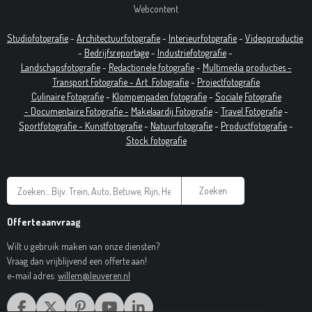
Webcontent
Studiofotografie
-
Architectuurfotografie
-
Interieurfotografie
-
Videoproductie
-
Bedrijfsreportage
-
Industrie
fotografie
-
Landschapsfotografie
-
Redactionele fotografie
-
Multimedia producties -
T
ransport Fotografie -
Art
Fotografie
-
Projectfotografie
Culinaire Fotografie
-
Klompenpaden fotografie
-
Sociale
Fotografie
-
Documentaire
Fotografie
-
Makelaardij Fotografie
-
Travel Fotografie
-
Sportfotografie -
Kunstfotografie
-
Natuurfotografie
-
Productfotografie
-
Stock fotografie
Zoeken
Offerteaanvraag
Wilt u gebruik maken van onze diensten?
Vraag dan vrijblijvend een offerte aan!
e-mail adres:
willem@leuveren.nl