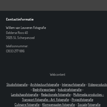
Contactinformatie
Willem van Leuveren Fotografie
Gelderse Roos 40
3925 SL Scherpenzeel
telefoonnummer:
(31)33 277 1816
Webcontent
Studiofotografie
-
Architectuurfotografie
-
Interieurfotografie
-
Videoproducti
-
Bedrijfsreportage
-
Industrie
fotografie
-
Landschapsfotografie
-
Redactionele fotografie
-
Multimedia producties -
T
ransport Fotografie -
Art
Fotografie
-
Projectfotografie
Culinaire Fotografie
-
Klompenpaden fotografie
-
Sociale
Fotografie