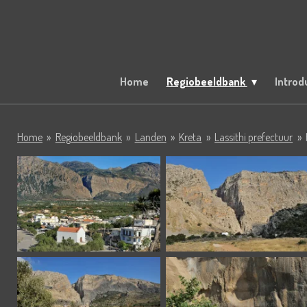
Ga
direct
naar
de
hoofdinhoud
Home
Regiobeeldbank
Introd
Home
»
Regiobeeldbank
»
Landen
»
Kreta
»
Lassithi prefectuur
»